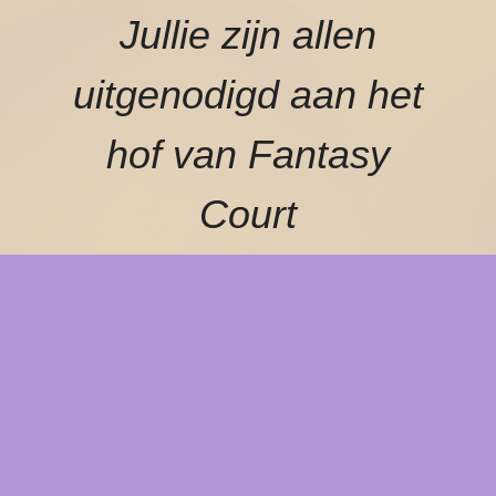
Jullie zijn allen
uitgenodigd aan het
hof van Fantasy
Court
Betreed het
hof
Welkom op Fantasy Court, een
gratis festival dat zich richt op de
unieke cultuur rondom Fantasy,